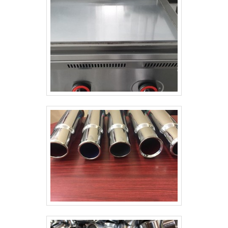
INFORMAÇÕES SOBRE O
SERVIÇODependendo do processo e do
material utilizado no serviço de tratamento
de superfícies, o processo pode oferecer
uma espessura elevada, em uma grande
área, com uma taxa de deposição maior em
comparação com outros processos. Dessa
forma, para os metais, por exemplo, é feita a
aplicação de uma nova camada metálica em
cilindros flexográficos, ou camadas sobre
peças diversas. Com isso, os equipamentos
a serem recuperados asseguram uma maior
resistência e durabilidade. Além do mais, o
serviço de tratamento de superfícies
também colabora para a melhor aparência do
equipamento a ser recuperado, tendo em
vista que são disponibilizados diversos tipos