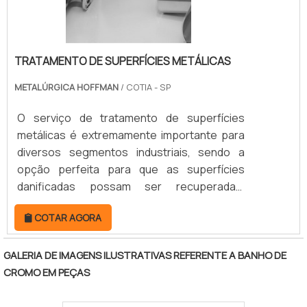
TRATAMENTO DE SUPERFÍCIES METÁLICAS
METALÚRGICA HOFFMAN
/ COTIA - SP
O serviço de tratamento de superfícies
metálicas é extremamente importante para
diversos segmentos industriais, sendo a
opção perfeita para que as superfícies
danificadas possam ser recuperadas,
voltando a atuar na função com
COTAR AGORA
excelência. No processo de tratamento são
aplicados diversos tipos de metais ou ligas
metálicas sobre a superfície que deve ser
GALERIA DE IMAGENS ILUSTRATIVAS REFERENTE A BANHO DE
recuperada, sendo definidos de acordo com
CROMO EM PEÇAS
a utilização a que se destina o equipamento
que se encontra em recuperação. MAIS