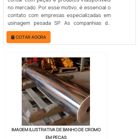
no mercado. Por esse motivo, é essencial o
contato com empresas especializadas em
usinagem pesada SP. As companhias de
usinagem pesada são as responsáveis pela
COTAR AGORA
elaboração em metal de componentes
robustos. Para isso, seguem as
especificações dos clientes por meio de
projetos detalhados, garantindo a entrega
de peças exclusivas e funcionais. MAIS
DETALHES S...
IMAGEM ILUSTRATIVA DE BANHO DE CROMO
EM PEÇAS