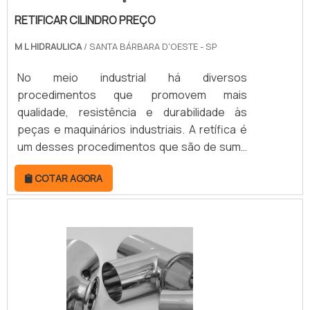
de cada serviço e aceitando qualquer que
RETIFICAR CILINDRO PREÇO
seja o desafio para a execução de um
M L HIDRAULICA
/ SANTA BÁRBARA D'OESTE - SP
serviço. Entre em contato e saiba mais. .
No meio industrial há diversos
procedimentos que promovem mais
qualidade, resistência e durabilidade às
peças e maquinários industriais. A retífica é
um desses procedimentos que são de suma
importância para o alinhamento,
COTAR AGORA
recuperação e correção de cilindros
hidráulicos e pneumáticos.A retificar cilindro
preço justo é uma peça que funciona em
motores de forma contínua, ou seja, o
desgaste apresentado pela peça é
constante. Dessa forma, fazer a retificação
no tempo certo é a melhor alternativa par.