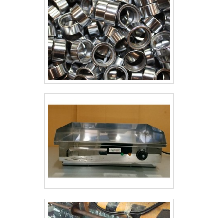
de acabamentos, que podem conferir muita
sofisticação ao item. A seguir, alguns dos
materiais que estão disponíveis no mercado
para a realização do serviço de tratamento:
Metais; Ligas metálicas; Cerâmicas;
Plásticos; Materiais compósitos. BUSCANDO
POR TRATAMENTO DE SUPERFÍCIES
METÁLICAS DE QUALIDADEEntão conte com
a alta qualidade de tudo que a Metalúrgica
Hoffman oferece para os clientes, sempre
visando proporcionar a máxima satisfação a
cada um. Dessa forma, a empresa se torna
uma referência no segmento industrial. .