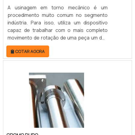
A usinagem em torno mecânico é um
procedimento muito comum no segmento
indústria. Para isso, utiliza um dispositivo
capaz de trabalhar com o mais completo
movimento de rotação de uma peça um dos
pontos mais altos.Com isso, é importante
COTAR AGORA
colocar em primeiro plano que, na prática, o
serviço de usinagem de torno mecânico
pode servir à fabricação de diversos tipos de
peças, como: Pinos; Cones; Esferas; Eixos;
Polias,Ao falar em usinagem de torno
mecânico convencional, não há como deixar
de lado a informação que a funcionalidade
está relacionada à aresta cortante, uma vez
que ela lhe permite aplicação nas mais
diferentes usinagens de alta precisão. MAIS
INFORMAÇÕES SOBRE O SERVIÇOA usinagem