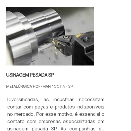
temperatura controlada minuciosamente.O
banho é feito em uma grande quantidade de
componentes industriais, tendo em vista que
os setores metalúrgico, ...
USINAGEM PESADA SP
METALÚRGICA HOFFMAN
/ COTIA - SP
Diversificadas, as indústrias necessitam
contar com peças e produtos indisponíveis
no mercado. Por esse motivo, é essencial o
contato com empresas especializadas em
usinagem pesada SP. As companhias de