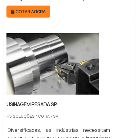
usinagem pesada são as responsáveis pela
COTAR AGORA
elaboração em metal de componentes
robustos. Para isso, seguem as
especificações dos clientes por meio de
projetos detalhados, garantindo a entrega
de peças exclusivas e funcionais. MAIS
DETALHES S...
USINAGEM PESADA SP
H5 SOLUÇÕES
/ COTIA - SP
Diversificadas, as indústrias necessitam
contar com peças e produtos indisponíveis