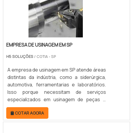
EMPRESA DE USINAGEM EM SP
H5 SOLUÇÕES
/ COTIA - SP
A empresa de usinagem em SP atende áreas
distintas da indústria, como a siderúrgica,
automotiva, ferramentarias e laboratórios.
Isso porque necessitam de serviços
especializados em usinagem de peças e
construções mecânicas diversas para
COTAR AGORA
garantir o excelente desempenho das
operações.Atuando com o processo de
fabricação de objetos de metal por meio de