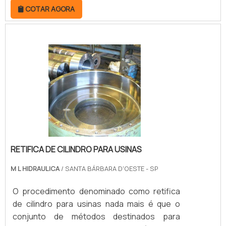
em contato! .
COTAR AGORA
aplicado em superfícies metálicas, por isso,
faz muito sucesso nas
indústrias.Geralmente, componentes
pneumáticos e hidráulicos encabeçam a lista
de peças cromadas, especialmente por
conta da forma de aplicação de cada uma
delas, o que exige mais resistência e quali.
RETIFICA DE CILINDRO PARA USINAS
M L HIDRAULICA
/ SANTA BÁRBARA D'OESTE - SP
O procedimento denominado como retifica
de cilindro para usinas nada mais é que o
conjunto de métodos destinados para