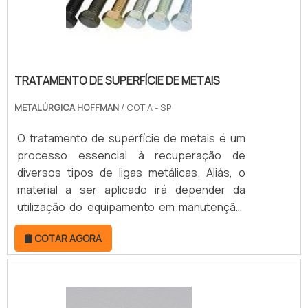
forma a ampliar a.
TRATAMENTO DE SUPERFÍCIE DE METAIS
METALÚRGICA HOFFMAN
/ COTIA - SP
O tratamento de superfície de metais é um
processo essencial à recuperação de
diversos tipos de ligas metálicas. Aliás, o
material a ser aplicado irá depender da
utilização do equipamento em manutenção.
Cabe salientar que, a depender do processo
COTAR AGORA
e do material utilizado, o tratamento pode
oferecer uma espessura elevada e atuar em
uma grande área, em especial quando a taxa
de deposição é elevada. O PRODUTO