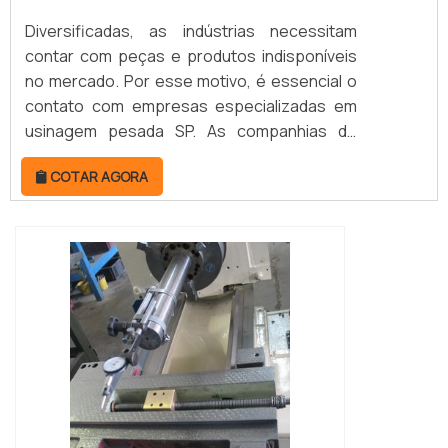
Diversificadas, as indústrias necessitam
contar com peças e produtos indisponíveis
no mercado. Por esse motivo, é essencial o
contato com empresas especializadas em
usinagem pesada SP. As companhias de
usinagem pesada são as responsáveis pela
COTAR AGORA
elaboração em metal de componentes
robustos. Para isso, seguem as
especificações dos clientes por meio de
projetos detalhados, garantindo a entrega
de peças exclusivas e funcionais. MAIS
DETALHES S...