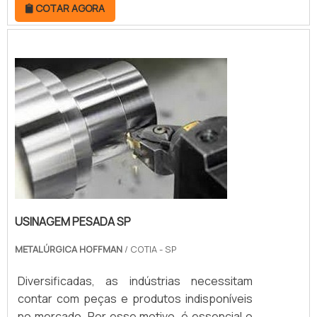
COTAR AGORA
empresa é fundamental para consertar o
equipamento que utiliza o componente no dia
a dia. Assim, caso o maquinário tenha
defeitos, a reforma tem o objetivo de fazer
com que todos os component...
USINAGEM PESADA SP
METALÚRGICA HOFFMAN
/ COTIA - SP
Diversificadas, as indústrias necessitam
contar com peças e produtos indisponíveis
no mercado. Por esse motivo, é essencial o