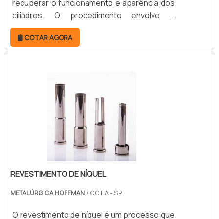
recuperar o funcionamento e aparência dos
cilindros. O procedimento envolve a
correção, alinhamento e manutenção do
COTAR AGORA
cilindro industrial, etapas que garantem a
perfeição da peça em toda as suas
aplicações.Além disso, cabe ressaltar que a
retificação de cilindros faz com que a peça
apresente melhora constante do
desempenho, garantindo também mais
economia em atividades de sopro, ex.
REVESTIMENTO DE NÍQUEL
METALÚRGICA HOFFMAN
/ COTIA - SP
O revestimento de níquel é um processo que