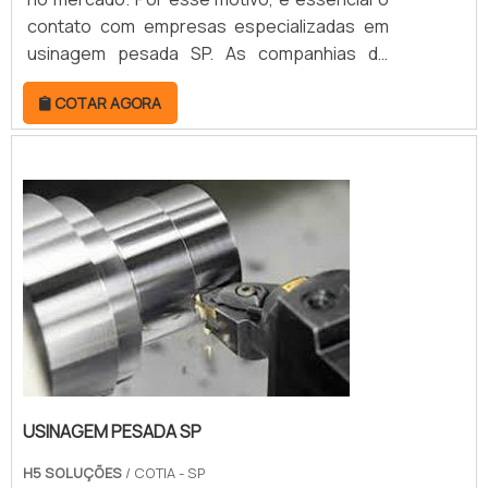
contato com empresas especializadas em
usinagem pesada SP. As companhias de
usinagem pesada são as responsáveis pela
COTAR AGORA
elaboração em metal de componentes
robustos. Para isso, seguem as
especificações dos clientes por meio de
projetos detalhados, garantindo a entrega
de peças exclusivas e funcionais. MAIS
DETALHES S...
USINAGEM PESADA SP
H5 SOLUÇÕES
/ COTIA - SP