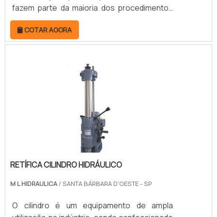
fazem parte da maioria dos procedimentos
industriais.A cromagem de peças nada mais
COTAR AGORA
é que revestir componentes com íons de
cromo. O procedimento é feito a partir de
uma solução aquosa e por meio de técnicas
acentuadas, aplicadas a partir de
profissionais qualificados.SERVIÇO DE
CROMAGEM INDUSTRIALNa hora de contratar
uma empresa de cromagem, o primei.
RETÍFICA CILINDRO HIDRÁULICO
M L HIDRAULICA
/ SANTA BÁRBARA D'OESTE - SP
O cilindro é um equipamento de ampla