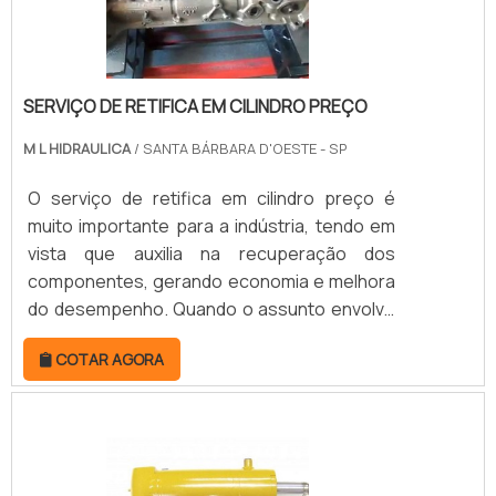
SERVIÇO DE RETIFICA EM CILINDRO PREÇO
M L HIDRAULICA
/ SANTA BÁRBARA D'OESTE - SP
O serviço de retifica em cilindro preço é
muito importante para a indústria, tendo em
vista que auxilia na recuperação dos
componentes, gerando economia e melhora
do desempenho. Quando o assunto envolve
cilindros, sejam hidráulicos ou pneumáticos,
COTAR AGORA
o serviço ganha ainda mais importância, já
que os cilindros são essenciais para o
funcionamento de uma série de maquinários
na indústria.A retificação faz com que o
cilindro volte ao bom funcionamento,