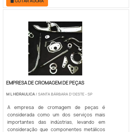
COTAR AGORA
peça é revestida com cromo duro, ela passa
a ser mais resistente e durável, contribuindo
efetivamente para o aumento de índice de
produção, independentemente do
setor.Revestir peças metálicas com cromo
duro deve encabeçar a lista de serviços
fundamentais para.
EMPRESA DE CROMAGEM DE PEÇAS
M L HIDRAULICA
/ SANTA BÁRBARA D'OESTE - SP
A empresa de cromagem de peças é
considerada como um dos serviços mais
importantes das indústrias, levando em
consideração que componentes metálicos