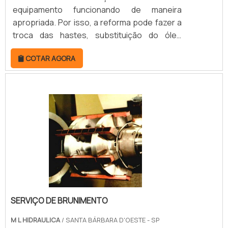
equipamento funcionando de maneira
apropriada. Por isso, a reforma pode fazer a
troca das hastes, substituição do óleo
hidráulico, limpeza de todas as peças e
COTAR AGORA
retificação de novas peças. Essas atividades
têm a possibilidade de serem realizados para
garantir que os cilindros tenham o
desempenho de modo seguro e eficiente
mais uma vez. REFORMA DE CILINDROS PARA
DIFERENTES SETORES INDUSTRIAISA reforma
é um trabalho que.
SERVIÇO DE BRUNIMENTO
M L HIDRAULICA
/ SANTA BÁRBARA D'OESTE - SP