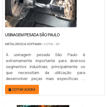
USINAGEM PESADA SÃO PAULO
METALÚRGICA HOFFMAN
/ COTIA - SP
A usinagem pesada São Paulo é
extremamente importante para diversos
segmentos industriais, principalmente os
que necessitam da utilização para
desenvolver peças mais específicas. O
serviço de usinagem é de importância
COTAR AGORA
primordial. Por isso, é oferecido por
empresas terceirizadas. Estas, por vez,
contam com profissionais altamente