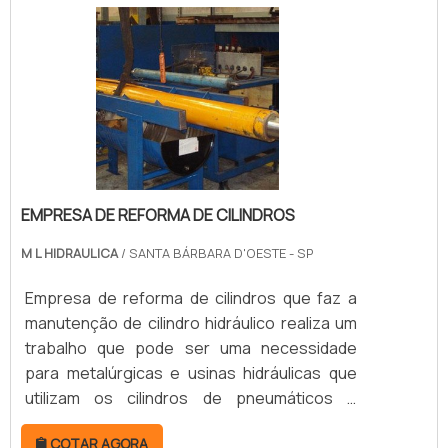
torna fundamental ser feita a reforma.Esse
tipo de reforma além de ser realizado quando
ocorre um defeito no equipamento,.
EMPRESA DE REFORMA DE CILINDROS
M L HIDRAULICA
/ SANTA BÁRBARA D'OESTE - SP
Empresa de reforma de cilindros que faz a
manutenção de cilindro hidráulico realiza um
trabalho que pode ser uma necessidade
para metalúrgicas e usinas hidráulicas que
utilizam os cilindros de pneumáticos e
hidráulicos. Desse modo, esse trabalho da
COTAR AGORA