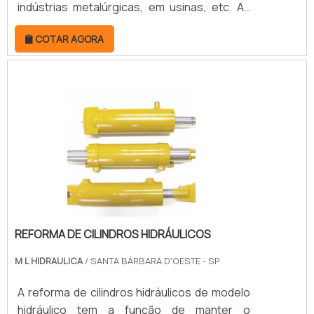
indústrias metalúrgicas, em usinas, etc. As
peças mais comuns que recebem o
COTAR AGORA
revestimento de cromo são pneumáticas e
hidráulicas, pois são usadas com veemência
na indústria, necessitando de resistência e
durabilidade (principal função do cromo
duro).DETALHES SOBRE A APLICAÇÃO DE
CROMO DUROO cromo duro é aplicado nas
peças industriais a partir de um.
REFORMA DE CILINDROS HIDRÁULICOS
M L HIDRAULICA
/ SANTA BÁRBARA D'OESTE - SP
A reforma de cilindros hidráulicos de modelo
hidráulico tem a função de manter o