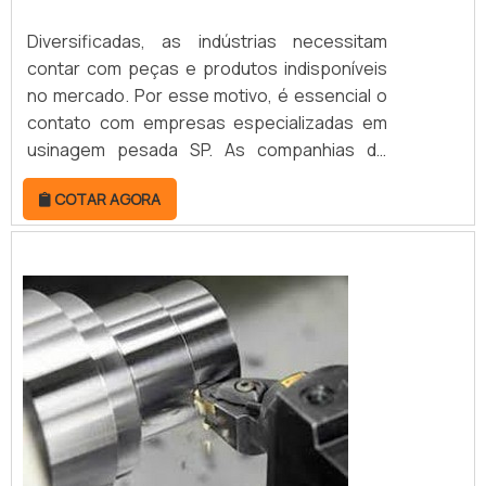
Diversificadas, as indústrias necessitam
contar com peças e produtos indisponíveis
no mercado. Por esse motivo, é essencial o
contato com empresas especializadas em
usinagem pesada SP. As companhias de
usinagem pesada são as responsáveis pela
COTAR AGORA
elaboração em metal de componentes
robustos. Para isso, seguem as
especificações dos clientes por meio de
projetos detalhados, garantindo a entrega
de peças exclusivas e funcionais. MAIS
DETALHES S...