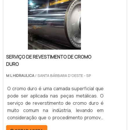
riscos do brunimento são feitos em 90º a
120º, ângulos que devem ser seguidos com
cautela, pois são c.
SERVIÇO DE REVESTIMENTO DE CROMO
DURO
M L HIDRAULICA
/ SANTA BÁRBARA D'OESTE - SP
O cromo duro é uma camada superficial que
pode ser aplicada nas peças metálicas. O
serviço de reverstimento de cromo duro é
muito comum na indústria, levando em
consideração que o procedimento promove
muitas vantagens às empresas. Quando a