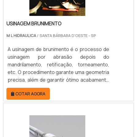
USINAGEM BRUNIMENTO
M L HIDRAULICA
/ SANTA BÁRBARA D'OESTE - SP
A usinagem de brunimento é o processo de
usinagem por abrasão depois do
mandrilamento, retificação, torneamento,
etc. O procedimento garante uma geometria
precisa, além de garantir ótimo acabamento
superficial, fatores que chamam a atenção
COTAR AGORA
de empreendedores industriais.Todo o
serviço de brunimento é feito em brunidores
formados por variações de grãos
diamantados, por isso é caracterizado como
uma etapa abrasiva. O procedimento é
bastante versátil, podendo ser realizado em