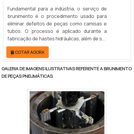
Fundamental para a indústria, o serviço de
brunimento é o procedimento usado para
eliminar defeitos de peças como camisas e
tubos. O processo é aplicado durante a
fabricação de hastes hidráulicas, além de ser
amplamente difundido em cilindros de
COTAR AGORA
motores, tubos e canos de disparo.O
brunimento é feito em máquinas
retificadoras, equipadas com materiais
GALERIA DE IMAGENS ILUSTRATIVAS REFERENTE A BRUNIMENTO
abrasivos que entram em contato com a
DE PEÇAS PNEUMÁTICAS
superfície da peça que passará pelo
brunimento. Todo o processo é executado
lentamente enquanto o brunidor se.