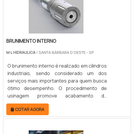
vários tipos de superfí.
BRUNIMENTO INTERNO
M L HIDRAULICA
/ SANTA BÁRBARA D'OESTE - SP
O brunimento interno é realizado em cilindros
industriais, sendo considerado um dos
serviços mais importantes para quem busca
ótimo desempenho. O procedimento de
usinagem promove acabamento da
superfície interna dos cilindros a partir de
COTAR AGORA
pequenos riscos efetuados por métodos
abrasivos. Aliás, a própria máquina brunidora
utiliza ferramentas abrasivas para
proporcionar esse tipo de efeito.Todos os