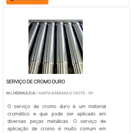
empresa é fundamental para consertar o
equipamento que utiliza o componente no dia
a dia. Assim, caso o maquinário tenha
defeitos, a reforma tem o objetivo de fazer
com que todos os componentes funcionem
de modo correto novamente.REFORMA DE
CILINDROS.
SERVIÇO DE CROMO DURO
M L HIDRAULICA
/ SANTA BÁRBARA D'OESTE - SP
O serviço de cromo duro é um material
cromático e que pode ser aplicado em
diversas peças metálicas. O serviço de
aplicação de cromo é muito comum em