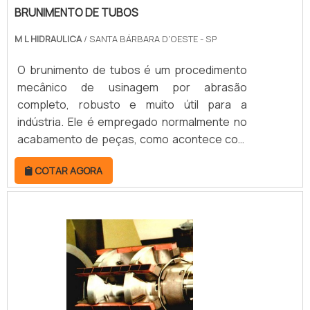
BRUNIMENTO DE TUBOS
M L HIDRAULICA
/ SANTA BÁRBARA D'OESTE - SP
O brunimento de tubos é um procedimento
mecânico de usinagem por abrasão
completo, robusto e muito útil para a
indústria. Ele é empregado normalmente no
acabamento de peças, como acontece com
os tubos industriais. O processo de
COTAR AGORA
brunimento é caracterizado pelo contato de
grãos ativos com a superfície do tubo. Cabe
ressaltar que o brunimento é realizado por
meio de máquinas de retificação, o que torna
todo o processo ainda mais eficaz.COMO É
O PROCEDIMENTO DO BRUNIMENTO EM
TUBOSEm movimentos girat.