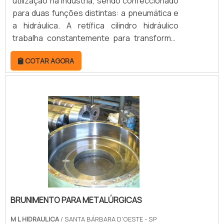
utilização na indústria, sendo confeccionado
para duas funções distintas: a pneumática e
a hidráulica. A retífica cilindro hidráulico
trabalha constantemente para transformar
força em energia mecânica. Entretanto, ao
COTAR AGORA
longo do tempo de uso e por conta do
desgaste, a peça acaba necessitando ser
retificada.Quando o cilindro se encontra em
mau funcionamento, deve-se acionar
imediatamente a retificação, para que o
desempenho da peça não seja interrompido.
Além do.
BRUNIMENTO PARA METALÚRGICAS
M L HIDRAULICA
/ SANTA BÁRBARA D'OESTE - SP