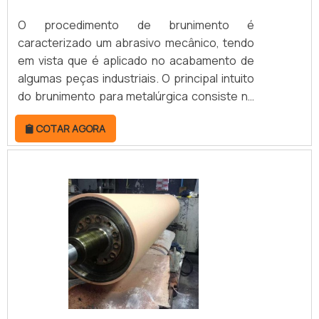
O procedimento de brunimento é
caracterizado um abrasivo mecânico, tendo
em vista que é aplicado no acabamento de
algumas peças industriais. O principal intuito
do brunimento para metalúrgica consiste na
recuperação e na melhora do acabamento
COTAR AGORA
de componentes metálicos de furto, como
camisas para cilindros, por exemplo.FEITO
DO BRUNIMENTO EM METALÚRGICASNo
ramo metalúrgico, o brunimento é visto como
de suma importância, realizado a partir de
equipamentos de retificação especiais
munidos de pedras.