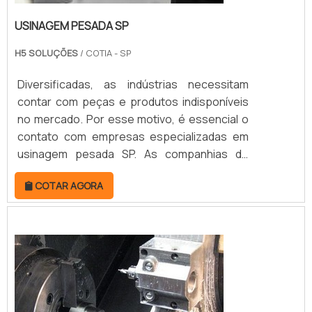
USINAGEM PESADA SP
H5 SOLUÇÕES
/ COTIA - SP
Diversificadas, as indústrias necessitam
contar com peças e produtos indisponíveis
no mercado. Por esse motivo, é essencial o
contato com empresas especializadas em
usinagem pesada SP. As companhias de
usinagem pesada são as responsáveis pela
COTAR AGORA
elaboração em metal de componentes
robustos. Para isso, seguem as
especificações dos clientes por meio de
projetos detalhados, garantindo a entrega
de peças exclusivas e funcionais. MAIS
DETALHES S...