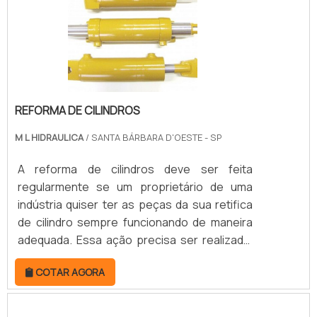
impedindo que aconteçam falhas ou
diminuição de de.
REFORMA DE CILINDROS
M L HIDRAULICA
/ SANTA BÁRBARA D'OESTE - SP
A reforma de cilindros deve ser feita
regularmente se um proprietário de uma
indústria quiser ter as peças da sua retifica
de cilindro sempre funcionando de maneira
adequada. Essa ação precisa ser realizada,
porque com o uso durante muito tempo do
COTAR AGORA
equipamento, o cilindro tem a possibilidade
de ficar desgastado e o seu rendimento não
ter mais a mesma perfeição. Desse modo, se