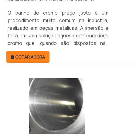
O banho de cromo preço justo é um
procedimento muito comum na indústria,
realizado em peças metálicas. A imersão é
feita em uma solução aquosa contendo íons
cromo que, quando são dispostos nas
peças, promovem diversos benefícios. O
COTAR AGORA
principal objetivo do banho de cromo
consiste em gerar mais resistência às
ferramentas metálicas, além de aumentar
sua vida útil.Dependendo do suporte dos
banhos catalisados, é possível cromar uma
série de peças de uma só vez, o que gera
mais rapidez em todo o process.