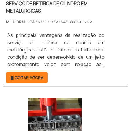
SERVIÇO DE RETIFICA DE CILINDRO EM
METALÚRGICAS
M L HIDRAULICA
/ SANTA BÁRBARA D'OESTE - SP
As principais vantagens da realização do
serviço de retifica de cilindro em
metalúrgicas estão no fato do trabalho ter a
condição de ser desenvolvido de um jeito
extremamente veloz com relação aos
procedimentos convencionais. Assim, quem
COTAR AGORA
utiliza o serviço de retifica consegue
produtividade mais elevada e diminui
completamente as necessidades de
retrabalho para moldar peças
industriais.BENEFÍCIOS DO SERVIÇO DE
RETIFICA PARA CILINDROO serviço de retífica
cilíndrica é realizado pelo método de usina.