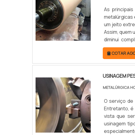
As principais
metalúrgicas 
um jeito ext
Assim, quem ut
diminui comp
industriais.
COTAR AG
retífica cilín
USINAGEM PE
METALÚRGICA H
O serviço de
Entretanto, 
vista que se
usinagem tip
especialment