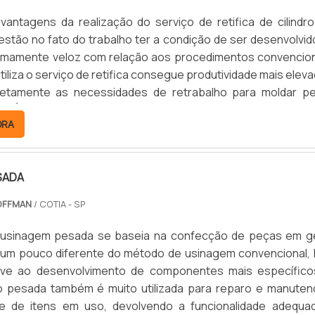
 vantagens da realização do serviço de retifica de cilindr
estão no fato do trabalho ter a condição de ser desenvolvid
remamente veloz com relação aos procedimentos convencion
iliza o serviço de retifica consegue produtividade mais eleva
letamente as necessidades de retrabalho para moldar p
BENEFÍCIOS DO SERVIÇO DE RETIFICA PARA CILINDROO serviç
ORA
drica é realizado pelo método de usina.
SADA
OFFMAN
/ COTIA - SP
 usinagem pesada se baseia na confecção de peças em ge
é um pouco diferente do método de usinagem convencional, 
rve ao desenvolvimento de componentes mais específico
o pesada também é muito utilizada para reparo e manuten
e de itens em uso, devolvendo a funcionalidade adequa