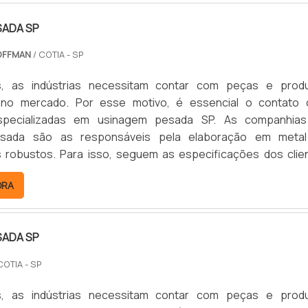
SADA SP
OFFMAN
/ COTIA - SP
as, as indústrias necessitam contar com peças e prod
s no mercado. Por esse motivo, é essencial o contato
pecializadas em usinagem pesada SP. As companhia
sada são as responsáveis pela elaboração em meta
robustos. Para isso, seguem as especificações dos clie
rojetos detalhados, garantindo a entrega de peças exclusiv
ORA
AIS DETALHES S...
SADA SP
COTIA - SP
as, as indústrias necessitam contar com peças e prod