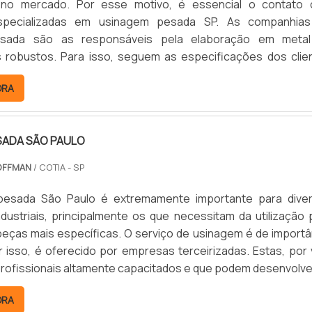
s no mercado. Por esse motivo, é essencial o contato
pecializadas em usinagem pesada SP. As companhia
sada são as responsáveis pela elaboração em meta
robustos. Para isso, seguem as especificações dos clie
rojetos detalhados, garantindo a entrega de peças exclusiv
ORA
AIS DETALHES S...
SADA SÃO PAULO
OFFMAN
/ COTIA - SP
pesada São Paulo é extremamente importante para dive
ustriais, principalmente os que necessitam da utilização 
eças mais específicas. O serviço de usinagem é de importâ
or isso, é oferecido por empresas terceirizadas. Estas, por 
rofissionais altamente capacitados e que podem desenvolve
ntes projetos. MAIS DETALHES ACERCA DO SERVIÇOAs p
ORA