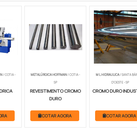
AN
/ COTIA -
METALÚRGICA HOFFMAN
/ COTIA -
M L HIDRAULICA
/ SANTA BÁ
SP
D'OESTE - SP
NDRICA
REVESTIMENTO CROMO
CROMO DURO INDUS
DURO
ORA
COTAR AGORA
COTAR AGORA