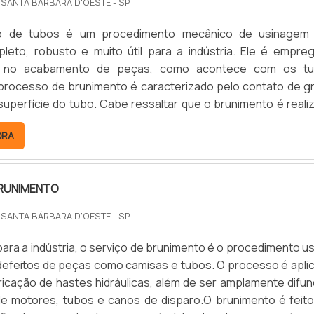
 SANTA BÁRBARA D'OESTE - SP
s da companhia e saiba mais! Não perca tempo! .
o de tubos é um procedimento mecânico de usinagem
leto, robusto e muito útil para a indústria. Ele é empre
 no acabamento de peças, como acontece com os t
O processo de brunimento é caracterizado pelo contato de g
superfície do tubo. Cabe ressaltar que o brunimento é reali
áquinas de retificação, o que torna todo o processo ainda 
ORA
 É O PROCEDIMENTO DO BRUNIMENTO EM TUBOSEm movime
BRUNIMENTO
 SANTA BÁRBARA D'OESTE - SP
ara a indústria, o serviço de brunimento é o procedimento u
 defeitos de peças como camisas e tubos. O processo é apli
ricação de hastes hidráulicas, além de ser amplamente difun
 de motores, tubos e canos de disparo.O brunimento é feit