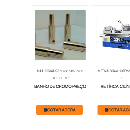
M L HIDRAULICA
/ SANTA BÁRBARA
METALÚRGICA HOFFM
D'OESTE - SP
SP
BANHO DE CROMO PREÇO
RETÍFICA CILÍ
COTAR AGORA
COTAR AG