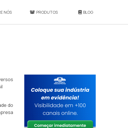
E NÓS
PRODUTOS
BLOG
versos
il
ade do
mpresa