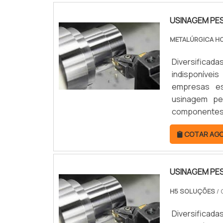
USINAGEM PE
METALÚRGICA H
Diversificad
indisponívei
empresas es
usinagem pe
componentes 
por meio de p
COTAR AG
funcionais. M
USINAGEM PE
H5 SOLUÇÕES
/ 
Diversificad