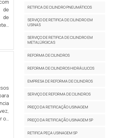
 com
RETIFICA DE CILINDRO PNEUMÁTICOS
s de
l de
SERVIÇO DE RETIFICA DE CILINDRO EM
ntes
USINAS
as e
SERVIÇO DE RETIFICA DE CILINDRO EM
METALÚRGICAS
REFORMA DE CILINDROS
REFORMA DE CILINDROS HIDRÁULICOS
EMPRESA DE REFORMA DE CILINDROS
rsos
SERVIÇO DE REFORMA DE CILINDROS
para
ncia
PREÇO DA RETIFICAÇÃO USINAGEM
vez,
r os
PREÇO DA RETIFICAÇÃO USINAGEM SP
eças
RETIFICA PEÇA USINAGEM SP