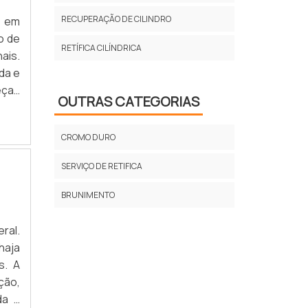
RECUPERAÇÃO DE CILINDRO
o em
o de
RETÍFICA CILÍNDRICA
ais.
da e
eças
OUTRAS CATEGORIAS
o de
CROMO DURO
SERVIÇO DE RETIFICA
BRUNIMENTO
ral.
haja
s. A
ção,
da à