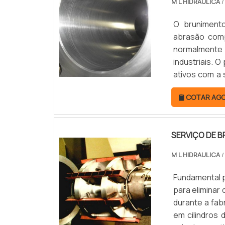
M L HIDRAULICA
/
representante
O bruniment
abrasão comp
normalmente
industriais. 
ativos com a 
por meio de m
COTAR AG
eficaz.COMO
girat.
SERVIÇO DE 
M L HIDRAULICA
/
Fundamental p
para eliminar
durante a fab
em cilindros