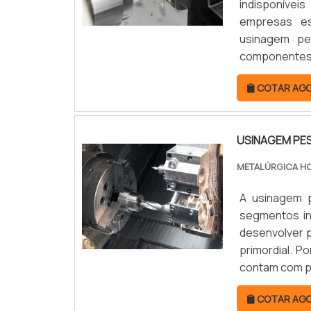
indisponívei
empresas es
usinagem pe
componentes 
por meio de p
COTAR AG
funcionais. M
USINAGEM PE
METALÚRGICA H
A usinagem 
segmentos ind
desenvolver p
primordial. P
contam com p
mais difere
COTAR AG
conf...