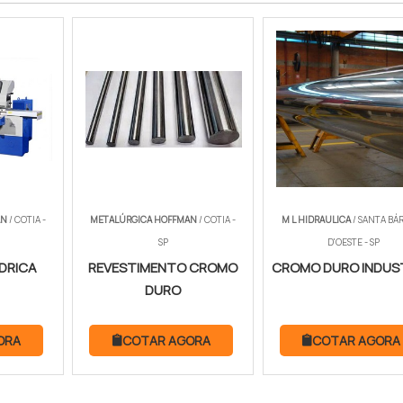
AN
/ COTIA -
METALÚRGICA HOFFMAN
/ COTIA -
M L HIDRAULICA
/ SANTA BÁ
SP
D'OESTE - SP
NDRICA
REVESTIMENTO CROMO
CROMO DURO INDUS
DURO
ORA
COTAR AGORA
COTAR AGORA