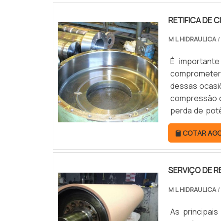
RETIFICA DE 
M L HIDRAULICA
/
É important
comprometer 
dessas ocasi
compressão o
perda de potê
gerar danifica
COTAR AG
SERVIÇO DE R
M L HIDRAULICA
/
As principais