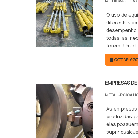
M L HIDRAULICA
/
uma referência
desenvolver 
de produzir 
O uso de equ
possível conf
diferentes i
pesados.Após
desempenho p
que permite
todas as nec
informações d
forem. Um do
conforme as 
tempo, podem
sem imperfei
COTAR AG
desempenho, o
usinagem de 
Versatilidade
à tecnolog
EMPRESAS DE
TORNO CNCA
METALÚRGICA H
reconhecimen
alta qualidad
As empresas 
Por isso, se
produzidas p
agora mesmo.
elas possuem 
suprir qualq