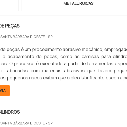
METALÚRGICAS
DE PEÇAS
 SANTA BÁRBARA D'OESTE - SP
 de peças é um procedimento abrasivo mecânico, empregad
ra o acabamento de peças, como as camisas para cilindr
cas. O processo é executado a partir de ferramentas espec
ão, fabricadas com materiais abrasivos que fazem pequ
 os pequenos riscos evitam que o óleo lubrificante escorra p
proporcionando economia no consumo
ORA
es.PROCEDIMENTO ABRASIVO DE BRUNIMENTO As peças
equipamento br.
ILINDROS
 SANTA BÁRBARA D'OESTE - SP