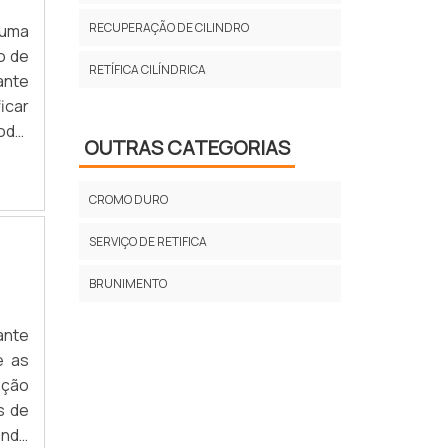
RECUPERAÇÃO DE CILINDRO
 uma
o de
RETÍFICA CILÍNDRICA
ante
icar
odo,
OUTRAS CATEGORIAS
 ser
CROMO DURO
SERVIÇO DE RETIFICA
BRUNIMENTO
ante
e as
nção
s de
endo