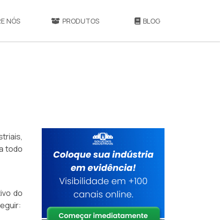
E NÓS
PRODUTOS
BLOG
triais,
a todo
tivo do
eguir: