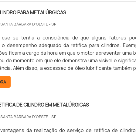
CILINDRO PARA METALÚRGICAS
 SANTA BÁRBARA D'OESTE - SP
e que se tenha a consciência de que alguns fatores p
o desempenho adequado da retífica para cilindros. Exem
ões ficam a cargo da hora em que o motor apresentar uma b
u do momento em que ele demonstra uma visível e significa
ncia. Além disso, a escassez de óleo lubrificante também 
ções na retifica de cilindro para metalúrgicas, prejudicando-o 
ORA
ETIFICA DE CILINDRO EM METALÚRGICAS
 SANTA BÁRBARA D'OESTE - SP
 vantagens da realização do serviço de retifica de cilindr