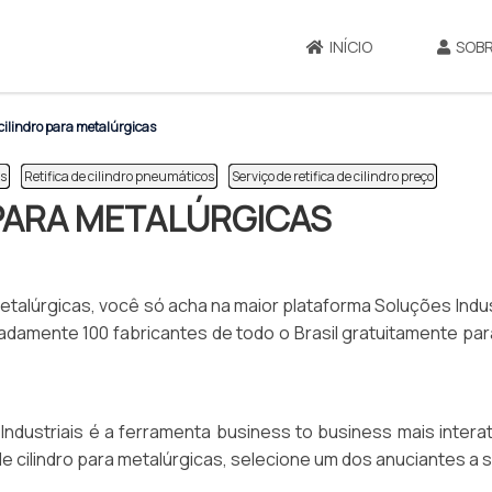
INÍCIO
SOBR
 cilindro para metalúrgicas
os
Retifica de cilindro pneumáticos
Serviço de retifica de cilindro preço
 PARA METALÚRGICAS
metalúrgicas, você só acha na maior plataforma Soluções Indus
damente 100 fabricantes de todo o Brasil gratuitamente par
ndustriais é a ferramenta business to business mais intera
de cilindro para metalúrgicas, selecione um dos anuciantes a s