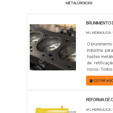
METALÚRGICAS
BRUNIMENTO 
M L HIDRAULICA
/
O brunimento
indústria pa
hastes metáli
de retificaç
riscos. Todos
anéis, 
COTAR AG
lubrificant
passam pelo 
REFORMA DE C
M L HIDRAULICA
/