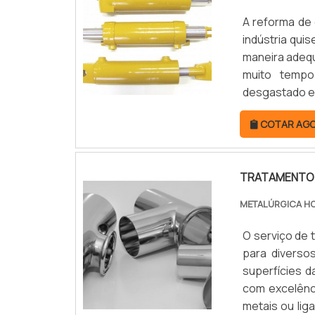
A reforma de 
indústria quis
maneira adequ
muito tempo
desgastado e
se torna fun
COTAR AG
realizado qua
TRATAMENTO 
METALÚRGICA H
O serviço de 
para diverso
superfícies d
com excelênc
metais ou lig