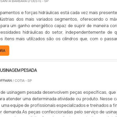
 SANTA BÁRBARA D'OESTE - SP
 no segmento industrial. .
projetos de maior precisão devido a comandos que são cap
dobras, cortes geométricos e estruturas em 3D. Além diss
ipamentos e forças hidráulicas está cada vez mais present
eccionar as peças em diversos materiais, podendo ser leve
ndústrias dos mais variados segmentos, oferecendo o má
 isso, o projeto criado é transformado em valores numér
ara um ganho energético capaz de suprir de maneira cor
m que a máquina CNC seja capaz de ler e fazer uso
essidades hidráulicas do setor, independentemente de q
ispostas. Posteriormente, será possível confeccionar as p
s itens mais utilizados são os cilindros que, com o passa
necessidades estabelecidas previamente, com maior precis
 mostrar uma eficiência inadequada, deixando a desejar em
ções. Na lista abaixo mais benefícios que o uso do serviç
ORA
 que torna necessário o serviço de reforma de cilind.
torno cnc oferece: Produção de peças idênticas ou exclusi
 do processo; Aumento da qualidade das peças fabricadas, de
ia CNC.ONDE ENCONTRAR A MELHOR OPÇÃO EM USINAGE
 USINAGEM PESADA
 Metalúrgica Hoffman é uma empresa com express
OFFMAN
/ COTIA - SP
to no mercado, que está desde 2010 ganhando destaque 
e e agilidade em executar usinagem leve, pesada e de preci
de usinagem pesada desenvolvem peças específicas, que
 você busca algum desses serviços, basta entrar em con
ara atender uma determinada atividade ou produto. Nesse c
 .
uma equipe de profissionais especializados e treinados a fi
uer demanda.As peças confeccionadas pelo serviço de usin