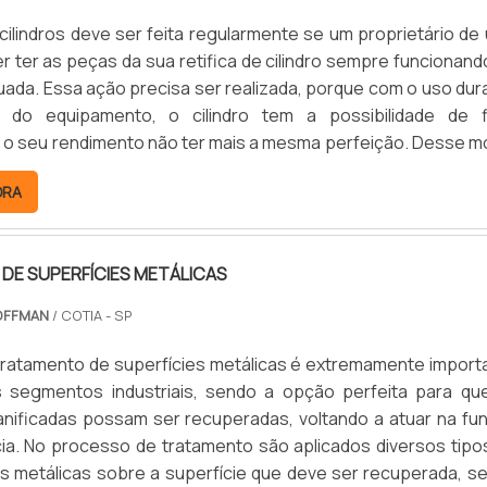
cilindros deve ser feita regularmente se um proprietário de
er ter as peças da sua retifica de cilindro sempre funcionand
ada. Essa ação precisa ser realizada, porque com o uso dur
 do equipamento, o cilindro tem a possibilidade de f
 o seu rendimento não ter mais a mesma perfeição. Desse m
damental ser feita a reforma.Esse tipo de reforma além de
ORA
ndo ocorre um defeito no equipamento,.
DE SUPERFÍCIES METÁLICAS
OFFMAN
/ COTIA - SP
tratamento de superfícies metálicas é extremamente import
s segmentos industriais, sendo a opção perfeita para qu
anificadas possam ser recuperadas, voltando a atuar na fu
ia. No processo de tratamento são aplicados diversos tipo
as metálicas sobre a superfície que deve ser recuperada, s