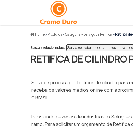
Home
»
Produtos
»
Categoria - Serviço de Retifica
»
Retifica de
Buscas relacionadas:
Serviço de reforma de cilindros hidráulic
RETIFICA DE CILINDRO
Se você procura por Retifica de cilindro para 
receba os valores médios online com aproxima
o Brasil
Possuindo dezenas de indústrias, o Soluções I
ramo. Para solicitar um orçamento de Retifica 