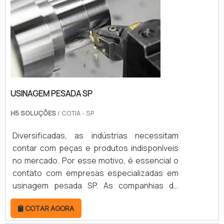
DETALHES S...
USINAGEM PESADA SP
H5 SOLUÇÕES
/ COTIA - SP
Diversificadas, as indústrias necessitam
contar com peças e produtos indisponíveis
no mercado. Por esse motivo, é essencial o
contato com empresas especializadas em
usinagem pesada SP. As companhias de
usinagem pesada são as responsáveis pela
COTAR AGORA
elaboração em metal de componentes
robustos. Para isso, seguem as