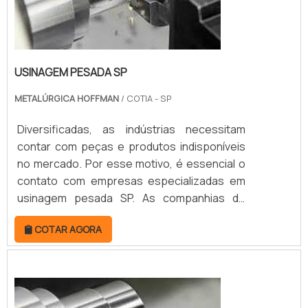
USINAGEM PESADA SP
METALÚRGICA HOFFMAN
/ COTIA - SP
Diversificadas, as indústrias necessitam
contar com peças e produtos indisponíveis
no mercado. Por esse motivo, é essencial o
contato com empresas especializadas em
usinagem pesada SP. As companhias de
usinagem pesada são as responsáveis pela
COTAR AGORA
elaboração em metal de componentes
robustos. Para isso, seguem as
especificações dos clientes por meio de
projetos detalhados, garantindo a entrega
de peças exclusivas e funcionais. MAIS