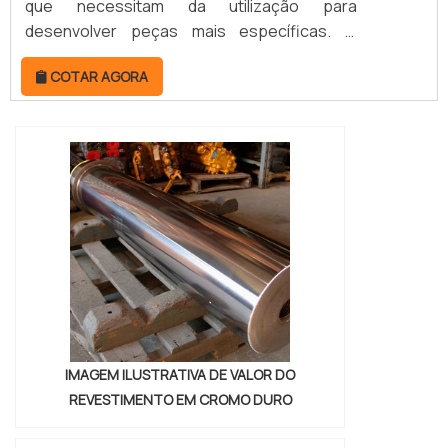
que necessitam da utilização para
desenvolver peças mais específicas. O
serviço de usinagem é de importância
COTAR AGORA
primordial. Por isso, é oferecido por
empresas terceirizadas. Estas, por vez,
contam com profissionais altamente
capacitados e que podem desenvolver os
mais diferentes projetos. MAIS DETALHES
ACERCA DO SERVIÇOAs peças conf...
IMAGEM ILUSTRATIVA DE VALOR DO
REVESTIMENTO EM CROMO DURO