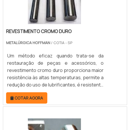
REVESTIMENTO CROMO DURO
METALÚRGICA HOFFMAN
/ COTIA - SP
Um método eficaz quando trata-se da
restauração de peças e acessórios, o
revestimento cromo duro proporciona maior
resistência às altas temperaturas, permite a
redução do uso de lubrificantes, é resistente
à corrosão e, ainda, não gera tensões na
COTAR AGORA
peça, contendo um baixo atrito
estático. Frequentemente solicitado por
indústrias, fábricas e oficinas, o
revestimento de cromo duro é um processo
de eletrodeposição aplicado em peças para