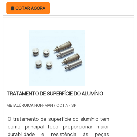
hidráulicos. Desse modo, esse trabalho da
COTAR AGORA
empresa é fundamental para consertar o
equipamento que utiliza o componente no dia
a dia. Assim, caso o maquinário tenha
defeitos, a reforma tem o objetivo de fazer
com que todos os componentes funcionem
de modo correto novamente.REFORMA DE
CILINDROS.
TRATAMENTO DE SUPERFÍCIE DO ALUMÍNIO
METALÚRGICA HOFFMAN
/ COTIA - SP
O tratamento de superfície do alumínio tem
como principal foco proporcionar maior
durabilidade e resistência às peças