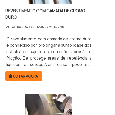
metalização por aspersão para obter
excelentes resultados de qualidade, além de
REVESTIMENTO COM CAMADA DE CROMO
alcançar um preço acessível.ONDE
DURO
ENCONTRAR EMPRESAS DE METALIZAÇÃO
METALÚRGICA HOFFMAN
/ COTIA - SP
POR ASPERSÃO TÉRMICAFundada em 2010, a
Metalúrgica Hoffman disponibiliza serviços
O revestimento com camada de cromo duro
de alta qualidade para a indústria. Atuando
é conhecido por prolongar a durabilidade dos
com comprometimento e profissionalismo,
substratos sujeitos à corrosão, abrasão e
preza pelos prazos estipulados para
fricção. Ele protege áreas de repelência a
atender todos os clientes da melhor forma..
líquidos e sólidos.Além disso, pode ser
aplicado em peças novas ou desgastadas,
COTAR AGORA
proporcionando outra qualidade ao produto.
Existem diversas vantagens propiciadas pelo
revestimento com camada de cromo, tais
como: Resistência às altas temperaturas;
Redução do uso de lubrificantes; Resistente
contra o desgaste à corrosão; Não gera