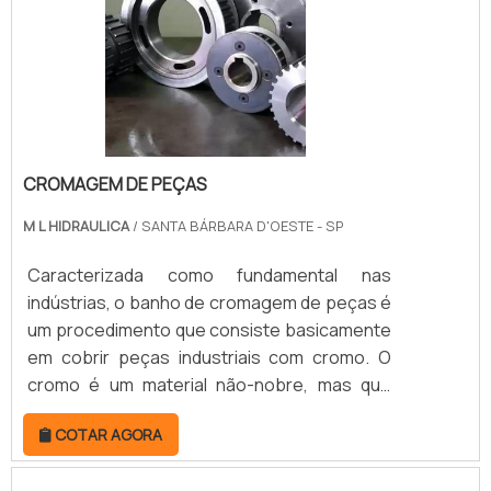
aspectos.VANTAGENS NA RETIFICA DE
CILINDROSA re.
CROMAGEM DE PEÇAS
M L HIDRAULICA
/ SANTA BÁRBARA D'OESTE - SP
Caracterizada como fundamental nas
indústrias, o banho de cromagem de peças é
um procedimento que consiste basicamente
em cobrir peças industriais com cromo. O
cromo é um material não-nobre, mas que
apresenta ótimos benefícios quando
COTAR AGORA
aplicado em superfícies metálicas, por isso,
faz muito sucesso nas