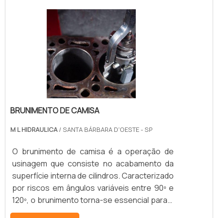
indústrias.Geralmente, componentes
pneumáticos e hidráulicos encabeçam a lista
de peças cromadas, especialmente por
conta da forma de aplicação de cada uma
delas, o que exige mais resistência e quali.
BRUNIMENTO DE CAMISA
M L HIDRAULICA
/ SANTA BÁRBARA D'OESTE - SP
O brunimento de camisa é a operação de
usinagem que consiste no acabamento da
superfície interna de cilindros. Caracterizado
por riscos em ângulos variáveis entre 90º e
120º, o brunimento torna-se essencial para a
vedação, controle de consumo e retenção