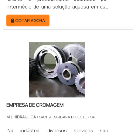
intermédio de uma solução aquosa em que
os íons cromo são postos e,
COTAR AGORA
posteriormente, as peças são devidamente
mergulhadas na concentração, com
temperatura controlada minuciosamente.O
banho é feito em uma grande quantidade de
componentes industriais, tendo em vista que
os setores metalúrgico, hidráulico e
pneumático são os que mais utilizam o
serviço..
EMPRESA DE CROMAGEM
M L HIDRAULICA
/ SANTA BÁRBARA D'OESTE - SP
Na indústria, diversos serviços são