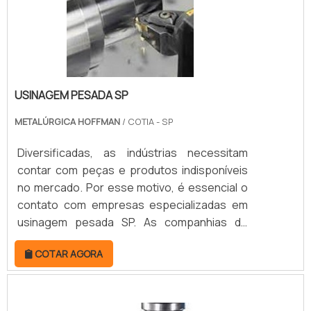
lentamente enquanto o brunidor se.
USINAGEM PESADA SP
METALÚRGICA HOFFMAN
/ COTIA - SP
Diversificadas, as indústrias necessitam
contar com peças e produtos indisponíveis
no mercado. Por esse motivo, é essencial o
contato com empresas especializadas em
usinagem pesada SP. As companhias de
usinagem pesada são as responsáveis pela
COTAR AGORA
elaboração em metal de componentes
robustos. Para isso, seguem as
especificações dos clientes por meio de
projetos detalhados, garantindo a entrega