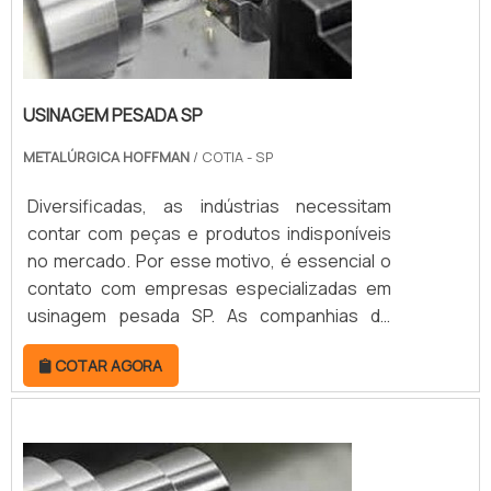
USINAGEM PESADA SP
METALÚRGICA HOFFMAN
/ COTIA - SP
Diversificadas, as indústrias necessitam
contar com peças e produtos indisponíveis
no mercado. Por esse motivo, é essencial o
contato com empresas especializadas em
usinagem pesada SP. As companhias de
usinagem pesada são as responsáveis pela
COTAR AGORA
elaboração em metal de componentes
robustos. Para isso, seguem as
especificações dos clientes por meio de
projetos detalhados, garantindo a entrega
de peças exclusivas e funcionais. MAIS