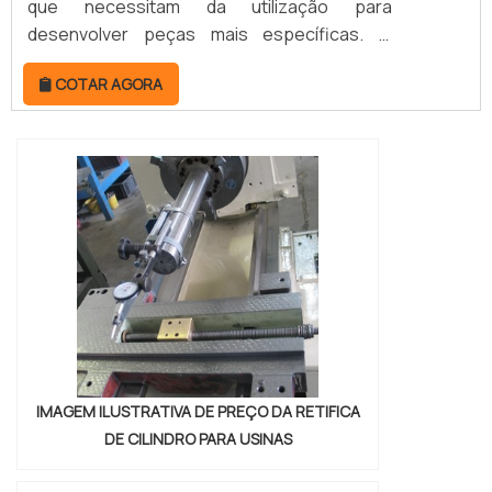
que necessitam da utilização para
desenvolver peças mais específicas. O
serviço de usinagem é de importância
COTAR AGORA
primordial. Por isso, é oferecido por
empresas terceirizadas. Estas, por vez,
contam com profissionais altamente
capacitados e que podem desenvolver os
mais diferentes projetos. MAIS DETALHES
ACERCA DO SERVIÇOAs peças conf...
IMAGEM ILUSTRATIVA DE PREÇO DA RETIFICA
DE CILINDRO PARA USINAS