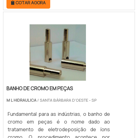
COTAR AGORA
do óleo responsável pela lubrificação da
parede interna dos cilindros, além de dissipar
o calor de acordo com a rugosidade.O
brunimento é feito nas camisas dos cilindros,
mas também pode ser executado nos
alojamentos de êmbolos hidráulicos, nos c.
BANHO DE CROMO EM PEÇAS
M L HIDRAULICA
/ SANTA BÁRBARA D'OESTE - SP
Fundamental para as indústrias, o banho de
cromo em peças é o nome dado ao
tratamento de eletrodeposição de íons
cromo. O procedimento acontece por