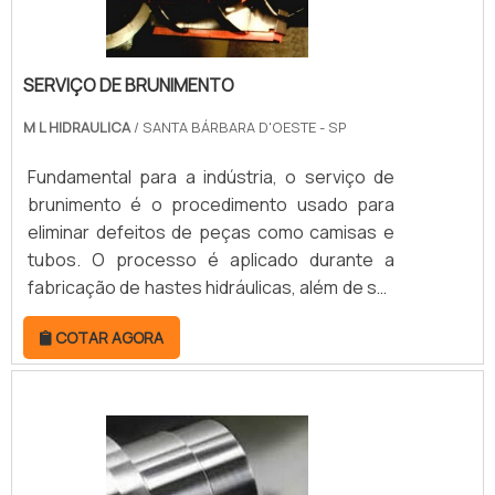
SERVIÇO DE BRUNIMENTO
M L HIDRAULICA
/ SANTA BÁRBARA D'OESTE - SP
Fundamental para a indústria, o serviço de
brunimento é o procedimento usado para
eliminar defeitos de peças como camisas e
tubos. O processo é aplicado durante a
fabricação de hastes hidráulicas, além de ser
amplamente difundido em cilindros de
COTAR AGORA
motores, tubos e canos de disparo.O
brunimento é feito em máquinas
retificadoras, equipadas com materiais
abrasivos que entram em contato com a
superfície da peça que passará pelo
brunimento. Todo o processo é executado