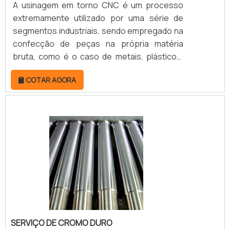
A usinagem em torno CNC é um processo
extremamente utilizado por uma série de
segmentos industriais, sendo empregado na
confecção de peças na própria matéria
bruta, como é o caso de metais, plásticos,
entre outros materiais. Antigamente, o
COTAR AGORA
processo de usinagem era realizado de
forma manual. Entretanto, com os avanços
tecnológicos, foi possível aperfeiçoar o
processo, de forma com que foi criado o
serviço de usinagem em torno. MAIS
DETALHES ACERCA DO PRODUTOO principal
ponto que diferencia a usinagem de torno
cnc dos manuais está no fato de que o
serviço é realizado através de uma máquina
controlada por comandos numéricos, ou
seja, faz uso de computadores que
SERVIÇO DE CROMO DURO
conseguem automatizar máquinas e