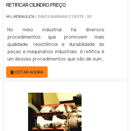
RETIFICAR CILINDRO PREÇO
M L HIDRAULICA
/ SANTA BÁRBARA D'OESTE - SP
No meio industrial há diversos
procedimentos que promovem mais
qualidade, resistência e durabilidade às
peças e maquinários industriais. A retífica é
um desses procedimentos que são de suma
importância para o alinhamento,
COTAR AGORA
recuperação e correção de cilindros
hidráulicos e pneumáticos.A retificar cilindro
preço justo é uma peça que funciona em
motores de forma contínua, ou seja, o
desgaste apresentado pela peça é
constante. Dessa forma, fazer a retificação
no tempo certo é a melhor alternativa par.