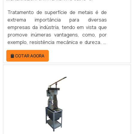
Tratamento de superfície de metais é de
extrema importância para diversas
empresas da indústria, tendo em vista que
promove inúmeras vantagens, como, por
exemplo, resistência mecânica e dureza. O
processo também é conhecido como banho
COTAR AGORA
cromático, ou seja, consiste na aplicação de
íons de cromo nos componentes metálicos,
a fim de garantir ótimo acabamento e
aplicações mais concisas.TRATAMENTO
PARA SUPERFÍCIE DE METAIS PARA A
INDÚSTRIAEntretanto, o banho de cromo
pode ser feito em qualquer tipo de.