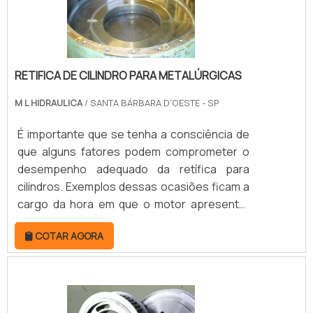
RETIFICA DE CILINDRO PARA METALÚRGICAS
M L HIDRAULICA
/ SANTA BÁRBARA D'OESTE - SP
É importante que se tenha a consciência de
que alguns fatores podem comprometer o
desempenho adequado da retífica para
cilindros. Exemplos dessas ocasiões ficam a
cargo da hora em que o motor apresentar
uma baixa compressão ou do momento em
COTAR AGORA
que ele demonstra uma visível e significativa
perda de potência. Além disso, a escassez
de óleo lubrificante também pode gerar
danificações na retifica de cilindro para
metalúrgicas, prejudicando-o em diferentes