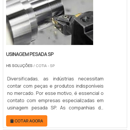
DETALHES S...
USINAGEM PESADA SP
H5 SOLUÇÕES
/ COTIA - SP
Diversificadas, as indústrias necessitam
contar com peças e produtos indisponíveis
no mercado. Por esse motivo, é essencial o
contato com empresas especializadas em
usinagem pesada SP. As companhias de
usinagem pesada são as responsáveis pela
COTAR AGORA
elaboração em metal de componentes
robustos. Para isso, seguem as