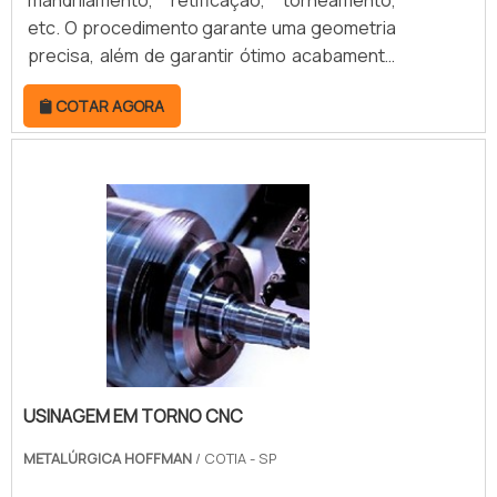
mandrilamento, retificação, torneamento,
pagamento!.
etc. O procedimento garante uma geometria
precisa, além de garantir ótimo acabamento
superficial, fatores que chamam a atenção
COTAR AGORA
de empreendedores industriais.Todo o
serviço de brunimento é feito em brunidores
formados por variações de grãos
diamantados, por isso é caracterizado como
uma etapa abrasiva. O procedimento é
bastante versátil, podendo ser realizado em
vários tipos de superfí.
USINAGEM EM TORNO CNC
METALÚRGICA HOFFMAN
/ COTIA - SP